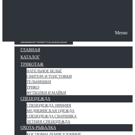
Защита рук
Меню
О КОМПАНИИ
ПОШИВ СПЕЦОДЕЖДЫ
СПЕЦОДЕЖДА ОПТОМ
ГЛАВНАЯ
КАТАЛОГ
ТРИКОТАЖ
НАТЕЛЬНОЕ БЕЛЬЁ
СВИТЕРА И ТОЛСТОВКИ
ТЕЛЬНЯШКИ
ТРИКО
ФУТБОЛКИ И МАЙКИ
СПЕЦОДЕЖДА
СПЕЦОДЕЖДА ЗИМНЯЯ
МЕДИЦИНСКАЯ ОДЕЖДА
СПЕЦОДЕЖДА СВАРЩИКА
ЛЕТНЯЯ СПЕЦОДЕЖДА
ОХОТА-РЫБАЛКА
КОСТЮМЫ ДЕМИСЕЗОННЫЕ