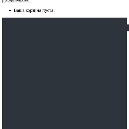
0
Корзина
0.00
Ваша корзина пуста!
ГЛАВНАЯ
КАТАЛОГ
СПЕЦОДЕЖДА
Медицинская одежда
Спецодежда зимняя
Спецодежда сварщика