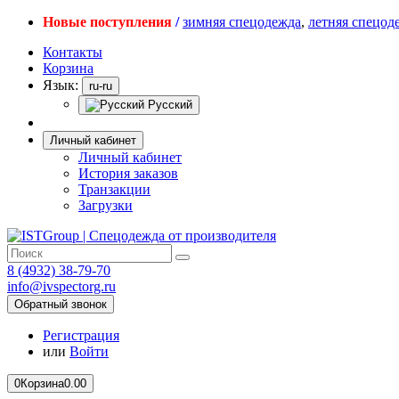
Новые поступления
/
зимняя спецодежда
,
летняя спецод
Контакты
Корзина
Язык:
ru-ru
Русский
Личный кабинет
Личный кабинет
История заказов
Транзакции
Загрузки
8 (4932) 38-79-70
info@ivspectorg.ru
Обратный звонок
Регистрация
или
Войти
0
Корзина
0.00