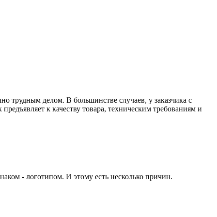
П
p
о трудным делом. В большинстве случаев, у заказчика с
Д
 предъявляет к качеству товара, техническим требованиям и
п
ж
п
С
p
аком - логотипом. И этому есть несколько причин.
Д
п