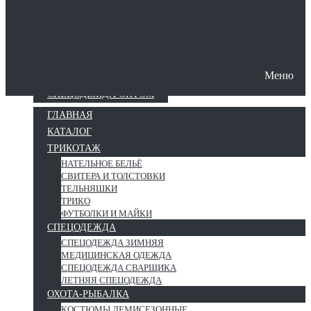
Защита рук
Меню
О КОМПАНИИ
ПОШИВ СПЕЦОДЕЖДЫ
СПЕЦОДЕЖДА ОПТОМ
ГЛАВНАЯ
КАТАЛОГ
ТРИКОТАЖ
НАТЕЛЬНОЕ БЕЛЬЁ
СВИТЕРА И ТОЛСТОВКИ
ТЕЛЬНЯШКИ
ТРИКО
ФУТБОЛКИ И МАЙКИ
СПЕЦОДЕЖДА
СПЕЦОДЕЖДА ЗИМНЯЯ
МЕДИЦИНСКАЯ ОДЕЖДА
СПЕЦОДЕЖДА СВАРЩИКА
ЛЕТНЯЯ СПЕЦОДЕЖДА
ОХОТА-РЫБАЛКА
КОСТЮМЫ ДЕМИСЕЗОННЫЕ