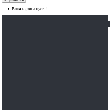
0
Корзина
0.00
Ваша корзина пуста!
ГЛАВНАЯ
КАТАЛОГ
СПЕЦОДЕЖДА
Медицинская одежда
Спецодежда зимняя
Спецодежда сварщика