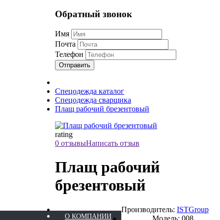
Обратный звонок
Имя
Почта
Телефон
Отправить
Спецодежда каталог
Спецодежда сварщика
Плащ рабочий брезентовый
rating
0 отзывы
Написать отзыв
Плащ рабочий
брезентовый
Производитель:
ISTGroup
О КОМПАНИИ
Модель: 008