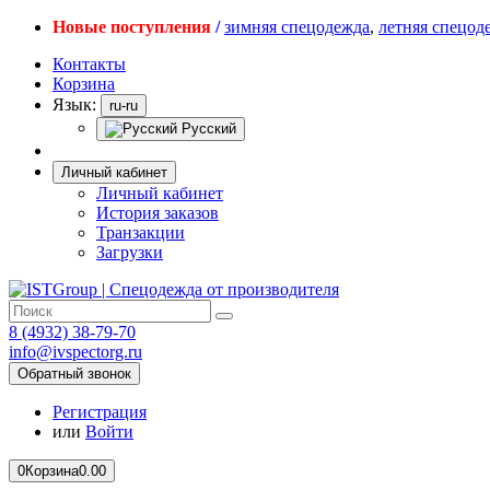
Новые поступления
/
зимняя спецодежда
,
летняя спецод
Контакты
Корзина
Язык:
ru-ru
Русский
Личный кабинет
Личный кабинет
История заказов
Транзакции
Загрузки
8 (4932) 38-79-70
info@ivspectorg.ru
Обратный звонок
Регистрация
или
Войти
0
Корзина
0.00