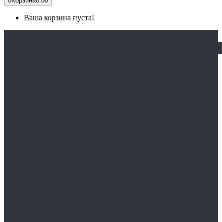
0
Корзина
0.00
Ваша корзина пуста!
ГЛАВНАЯ
КАТАЛОГ
СПЕЦОДЕЖДА
Медицинская одежда
Спецодежда зимняя
Спецодежда сварщика