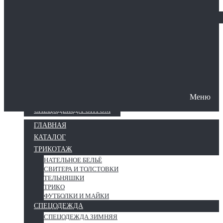
СИЗЫ
Защита рук
Меню
О КОМПАНИИ
ПОШИВ СПЕЦОДЕЖДЫ
СПЕЦОДЕЖДА ОПТОМ
ГЛАВНАЯ
КАТАЛОГ
ТРИКОТАЖ
НАТЕЛЬНОЕ БЕЛЬЁ
СВИТЕРА И ТОЛСТОВКИ
ТЕЛЬНЯШКИ
ТРИКО
ФУТБОЛКИ И МАЙКИ
СПЕЦОДЕЖДА
СПЕЦОДЕЖДА ЗИМНЯЯ