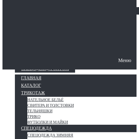
СИЗЫ
Защита рук
Меню
О КОМПАНИИ
ПОШИВ СПЕЦОДЕЖДЫ
СПЕЦОДЕЖДА ОПТОМ
ГЛАВНАЯ
КАТАЛОГ
ТРИКОТАЖ
НАТЕЛЬНОЕ БЕЛЬЁ
СВИТЕРА И ТОЛСТОВКИ
ТЕЛЬНЯШКИ
ТРИКО
ФУТБОЛКИ И МАЙКИ
СПЕЦОДЕЖДА
СПЕЦОДЕЖДА ЗИМНЯЯ