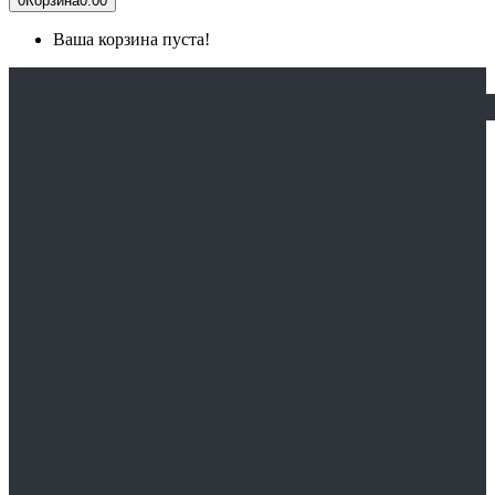
0
Корзина
0.00
Ваша корзина пуста!
ГЛАВНАЯ
КАТАЛОГ
СПЕЦОДЕЖДА
Медицинская одежда
Спецодежда зимняя
Спецодежда сварщика